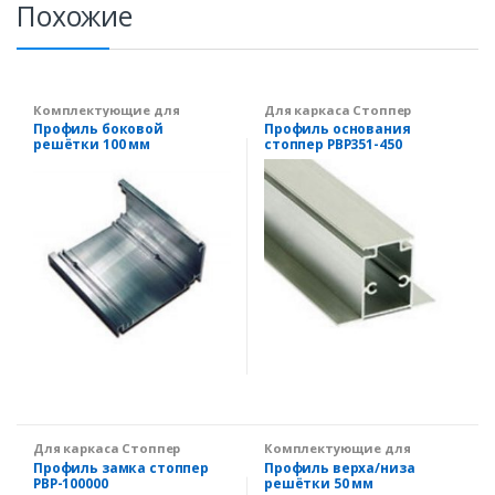
Похожие
Комплектующие для
Для каркаса Стоппер
производства
PBP150-45
Профиль боковой
Профиль основания
вентиляционных решеток
решётки 100 мм
стоппер PBP351-450
Для каркаса Стоппер
Комплектующие для
PBP150-45
производства
Профиль замка стоппер
Профиль верха/низа
вентиляционных решеток
PBP-100000
решётки 50 мм