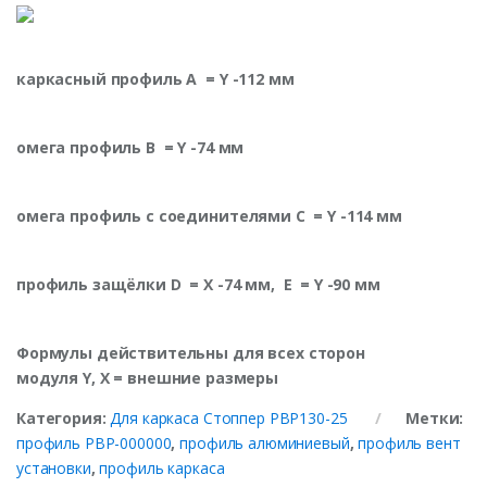
каркасный профиль A
= Y -112 мм
омега профиль B
= Y -74 мм
омега профиль с соединителями C
= Y -114 мм
профиль защёлки D
= X -74 мм,
E
= Y -90 мм
Формулы действительны для всех сторон
модуля
Y,
X
=
внешние размеры
Категория:
Для каркаса Стоппер PBP130-25
Метки:
профиль PBP-000000
,
профиль алюминиевый
,
профиль вент
установки
,
профиль каркаса