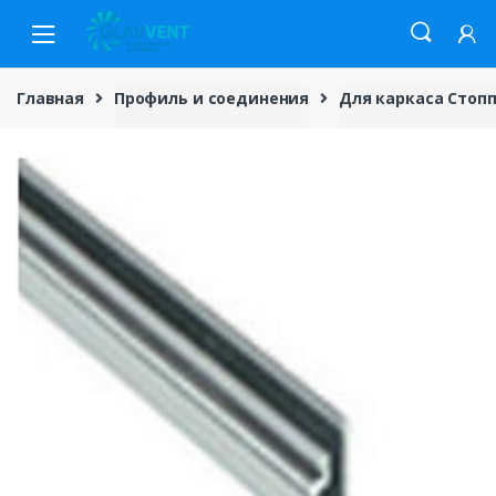
Skip
Skip
to
to
navigation
content
Главная
Профиль и соединения
Для каркаса Стопп