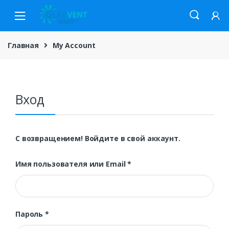
Skip
Skip
to
to
navigation
content
Главная
My Account
Вход
С возвращением! Войдите в свой аккаунт.
Обязательно
Имя пользователя или Email
*
Обязательно
Пароль
*