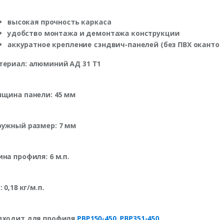
высокая прочность каркаса
удобство монтажа и демонтажа конструкции
аккуратное крепление сэндвич-панелей (без ПВХ оканто
териал: алюминий АД 31 Т1
лщина панели: 45 мм
ружный размер: 7 мм
на профиля: 6 м.п.
: 0,18 кг/м.п.
дходит для профиля
PBP150-450
,
PBP351-450