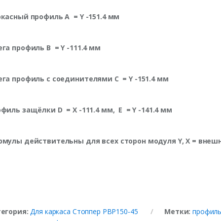
ркасный профиль A
= Y -151.4 мм
ега профиль B
= Y -111.4 мм
ега профиль с соединителями C
= Y -151.4 мм
офиль защёлки D
= X -111.4 мм,
E
= Y -141.4 мм
рмулы действительны для всех сторон модуля
Y,
X
=
внеш
тегория:
Для каркаса Стоппер PBP150-45
Метки:
профиль