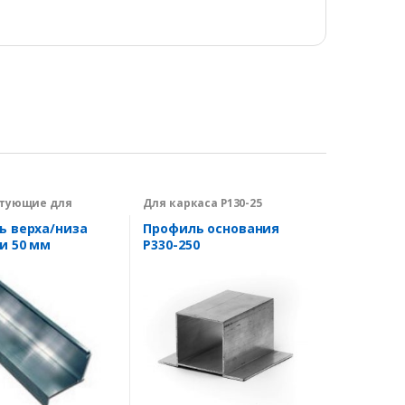
тующие для
Для каркаса P130-25
дства
ционных решеток
ь верха/низа
Профиль основания
и 50 мм
Р330-250