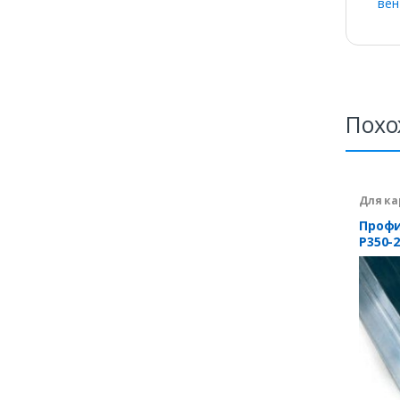
вен
Похо
Для ка
Профи
Р350-