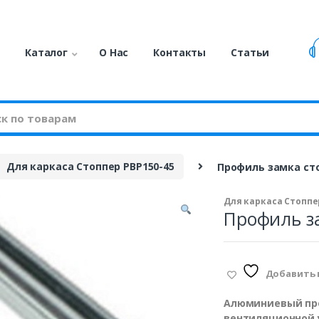
я
Каталог
О Нас
Контакты
Статьи
Для каркаса Стоппер PBP150-45
Профиль замка сто
Для каркаса Стоппер
Профиль за
Добавить 
Алюминиевый про
вентиляционной 