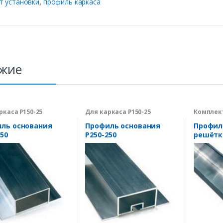
т установки
,
профиль каркаса
жие
ркаса Р150-25
Для каркаса Р150-25
Комплек
произво
вентиля
ль основания
Профиль основания
Профил
250
Р250-250
решётк