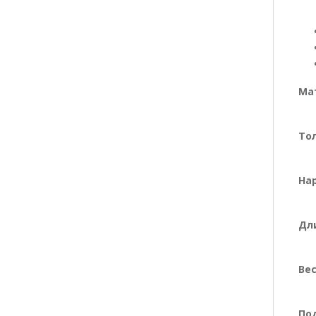
Ма
То
На
Дли
Вес
По