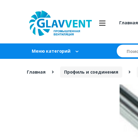
Skip
Skip
to
to
navigation
content
Главна
Search
Меню категорий
for:
Главная
Профиль и соединения