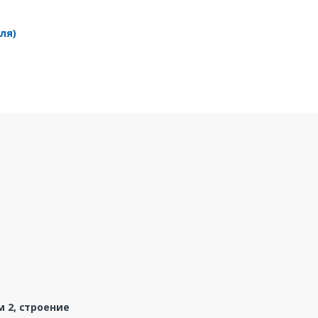
ля)
м 2, строение