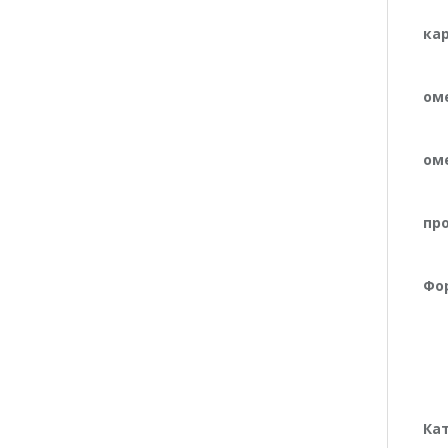
ка
ом
ом
пр
Фо
Ка