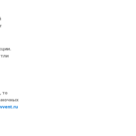
й
т
кции.
етли
 то
рыночных
vvent.ru