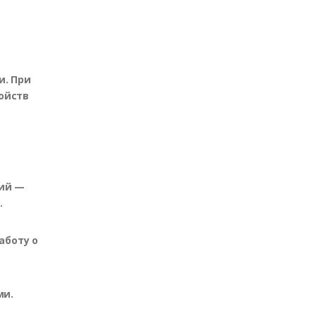
и. При
ойств
ний —
.
аботу о
ми.