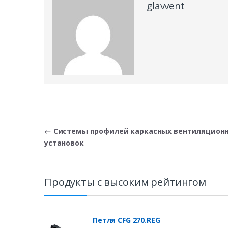
glavvent
Навигация
←
Системы профилей каркасных вентиляцион
установок
по
записям
Продукты с высоким рейтингом
Петля CFG 270.REG