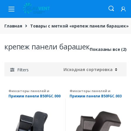
Skip
Skip
to
to
navigation
content
Главная
Товары с меткой «крепеж панели барашек»
крепеж панели барашек
Показаны все (2)
Filters
Фиксаторы панелей и
Фиксаторы панелей и
крепеж
крепеж
Прижим панели B50FGC.000
Прижим панели B50FGC.003