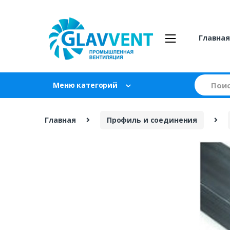
Skip
Skip
to
to
navigation
content
Главна
Search
Меню категорий
for:
Главная
Профиль и соединения