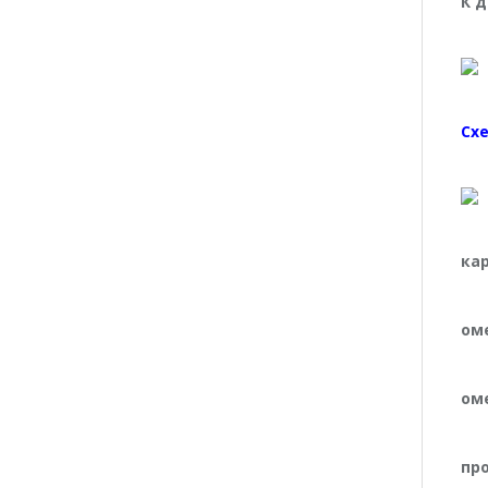
К 
Сх
ка
ом
ом
пр