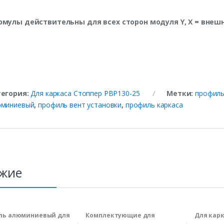
рмулы действительны для всех сторон модуля
Y,
X
=
внеш
тегория:
Для каркаса Стоппер PBP130-25
Метки:
профиль
юминиевый
,
профиль вент установки
,
профиль каркаса
жие
ль алюминиевый для
Комплектующие для
Для карк
нов
производства