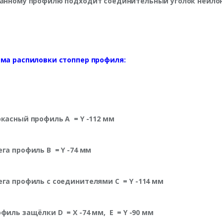
данному профилю подходит соединительный уголок нейл
ема распиловки стоппер профиля:
ркасный профиль A
= Y -112 мм
ега профиль B
= Y -74 мм
ега профиль с соединителями C
= Y -114 мм
офиль защёлки D
= X -74 мм,
E
= Y -90 мм