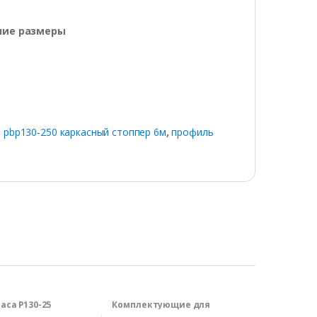
ние размеры
 pbp130-250 каркасный стоппер 6м
,
профиль
аса P130-25
Комплектующие для
производства