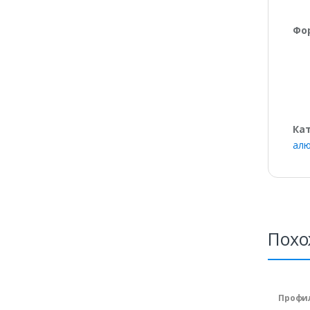
Фо
Ка
ал
Похо
Профи
клапа