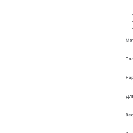
Ма
То
На
Дли
Вес